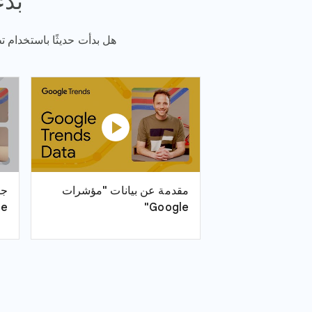
بدء
هل بدأت حديثًا باستخدام تطبيق "مؤشرات Google"؟ إليك بعض المراجع ال
play_circle
مقدمة عن بيانات "مؤشرات
جو
e"
Google"