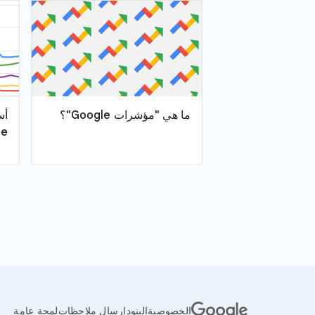
ما هي "مؤشرات Google"؟
أس
e"
الخصوصية
البنود
إرسال ملاحظات
لمحة عامة