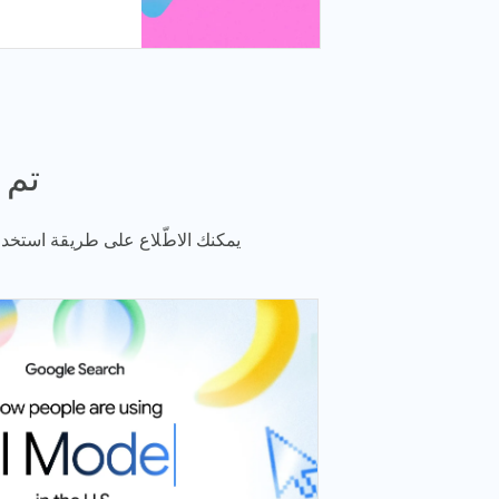
تم ا
يمكنك الاطّلاع على طريقة استخدام "مؤشرات Google" في جميع أنحاء العالم، بما في ذلك غرف ا