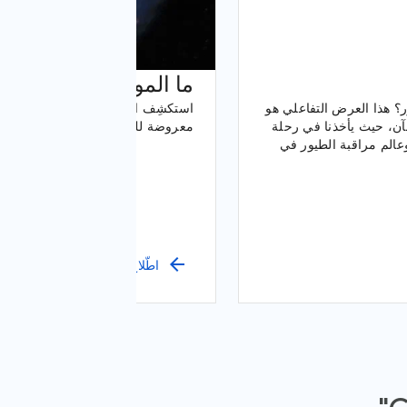
ما المواضيع الرائجة ال
ر؟ هذا العرض التفاعلي هو
لآن، حيث يأخذنا في رحلة
معروضة لك في شاشة الاستراحة الج
ف لبيانات "مؤشرات Google" وعالم مراقبة الطيور في
arrow_back
اطّلاع