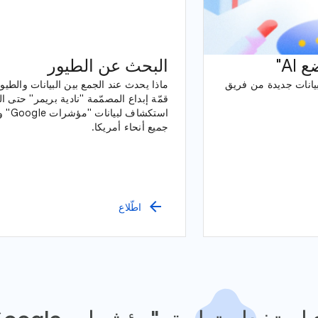
A"
البحث عن الطيور
بيانات جديدة من فريق
ماذا يحدث عند الجمع بين البيانات والطيو
قمّة إبداع المصمّمة "نادية بريمر" حتى ا
استكشا
جميع أنحاء أمريكا.
arrow_back
اطّلاع