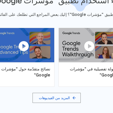
 استخدام تطبيق "مؤشرات Google"
تي تطلعك على الفائدة منه وطريقة استخدامه.
play_circle
play_circle
لة تفصيلية في "مؤشرات
نصائح متقدّمة حول "مؤشرات
Google"
Googl
arrow_forward
المزيد من الفيديوهات