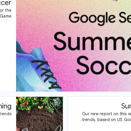
ccer
or the
l Game
ning
Su
Trends
Our new report on this s
trends, based on US Goo